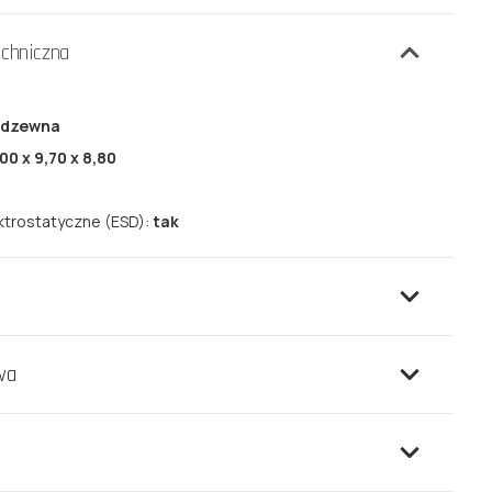
echniczna
erdzewna
,00 x 9,70 x 8,80
ktrostatyczne (ESD):
tak
wa