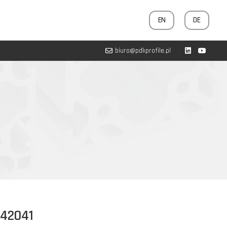
EN
DE
biuro@pdkprofile.pl
342041