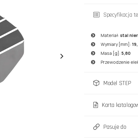
Specyfikacja t
Materiał:
stal ni
Wymiary [mm]:
19
Masa [g]:
5,80
Przewodzenie ele
Model STEP
Karta katalogo
Pasuje do