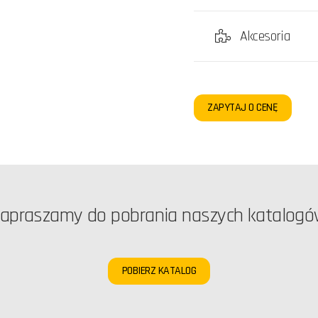
Akcesoria
ZAPYTAJ O CENĘ
apraszamy do pobrania naszych katalog
POBIERZ KATALOG