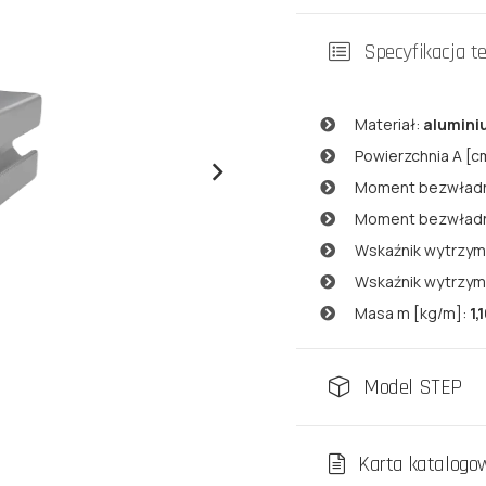
Specyfikacja t
Materiał:
alumin
Powierzchnia A [c
Moment bezwładno
Moment bezwładno
Wskaźnik wytrzym
Wskaźnik wytrzym
Masa m [kg/m]:
1,
Model STEP
Karta katalogo