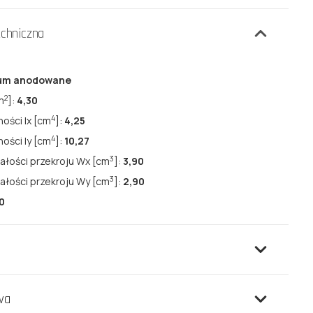
echniczna
ium anodowane
2
m
]:
4,30
4
ści lx [cm
]:
4,25
4
ści ly [cm
]:
10,27
3
ałości przekroju Wx [cm
]:
3,90
3
ałości przekroju Wy [cm
]:
2,90
10
wa