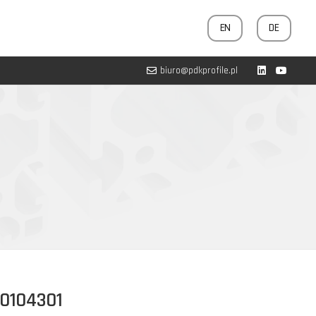
EN
DE
biuro@pdkprofile.pl
20104301