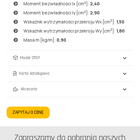
4
Moment bezwładności lx [cm
]:
2,40
4
Moment bezwładności ly [cm
]:
2,90
3
Wskaźnik wytrzymałości przekroju Wx [cm
]:
1,50
3
Wskaźnik wytrzymałości przekroju Wy [cm
]:
1,80
Masa m [kg/m]:
0,90
Model STEP
Karta katalogowa
Akcesoria
ZAPYTAJ O CENĘ
Zapraszamy do pobrania naszych