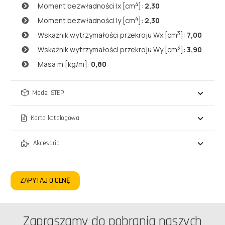
4
Moment bezwładności lx [cm
]:
2,30
4
Moment bezwładności ly [cm
]:
2,30
3
Wskaźnik wytrzymałości przekroju Wx [cm
]:
7,00
3
Wskaźnik wytrzymałości przekroju Wy [cm
]:
3,90
Masa m [kg/m]:
0,80
Model STEP
Karta katalogowa
Akcesoria
ZAPYTAJ O CENĘ
Zapraszamy do pobrania naszych