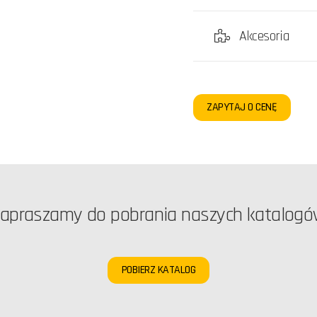
Akcesoria
ZAPYTAJ O CENĘ
apraszamy do pobrania naszych katalog
POBIERZ KATALOG