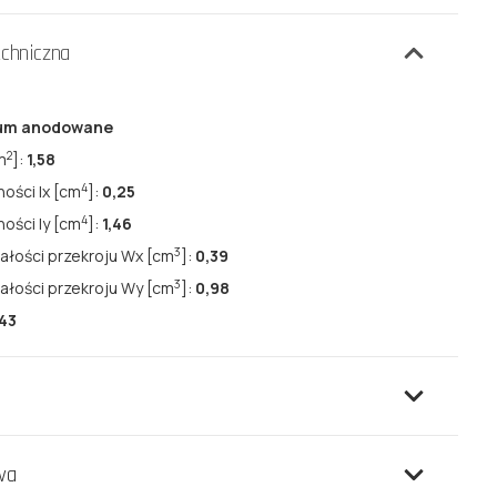
echniczna
ium anodowane
2
m
]:
1,58
4
ści lx [cm
]:
0,25
4
ści ly [cm
]:
1,46
3
ałości przekroju Wx [cm
]:
0,39
3
ałości przekroju Wy [cm
]:
0,98
,43
wa