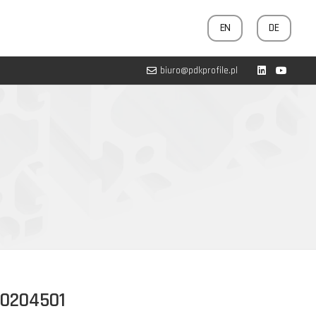
EN
DE
biuro@pdkprofile.pl
20204501