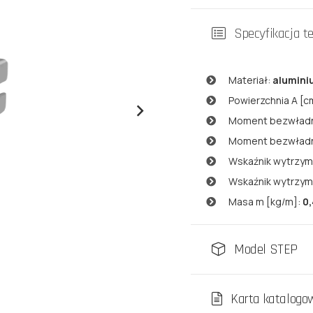
Specyfikacja t
Materiał:
alumin
Powierzchnia A [c
Moment bezwładno
Moment bezwładno
Wskaźnik wytrzym
Wskaźnik wytrzym
Masa m [kg/m]:
0
Model STEP
Karta katalogo